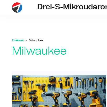
Drel-S-Mikroudar
drel-s
Главная
Milwaukee
Milwaukee