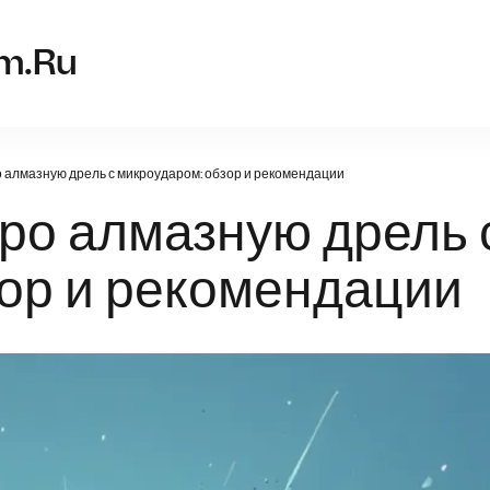
drel-s-mi
om.ru
о алмазную дрель с микроударом: обзор и рекомендации
про алмазную дрель 
зор и рекомендации