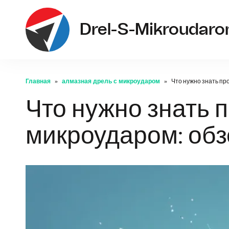
Drel-S-Mikroudar
Главная
алмазная дрель с микроударом
Что нужно знать пр
Что нужно знать 
микроударом: об